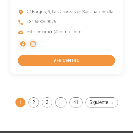
C/ Burgos, 9, Las Cabezas de San Juan, Sevilla
+34 653369026
esteticmamen@hotmail.com
VER CENTRO
1
2
3
...
41
Siguiente →