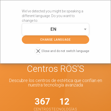
We've detected you might be speaking a
different language. Do you want to
change to:
EN
»
Portada
Centros RÖS'S
CHANGE LANGUAGE
Close and do not switch language
Centros RÖS'S
Descubre los centros de estética que confían en
nuestra tecnología avanzada
367
12
CENTROS
TECNOLOGÍAS