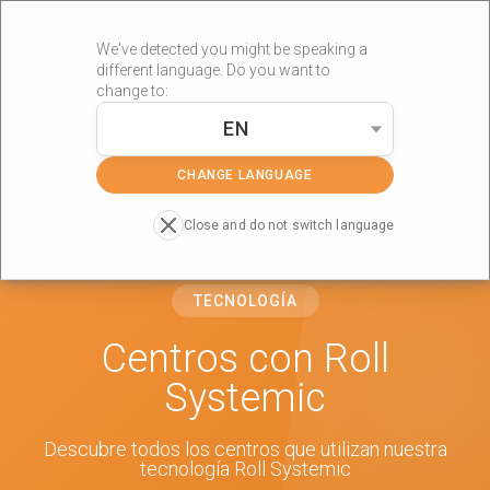
We've detected you might be speaking a
different language. Do you want to
change to:
EN
»
Portada
Roll Systemic
CHANGE LANGUAGE
Close and do not switch language
TECNOLOGÍA
Centros con Roll
Systemic
Descubre todos los centros que utilizan nuestra
tecnología Roll Systemic