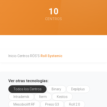
10
CENTROS
Inicio
›
Centros RÖS'S
›
Roll Systemic
Ver otras tecnologías:
Todos los Centros
Binary
Depilplus
Intrademik
Iterm
Kestos
Mesobiolift RF
Press G3
Roll 2.0