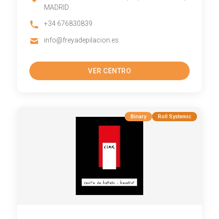
MADRID
+34 676830839
info@freyadepilacion.es
VER CENTRO
Binary
Roll Systemic