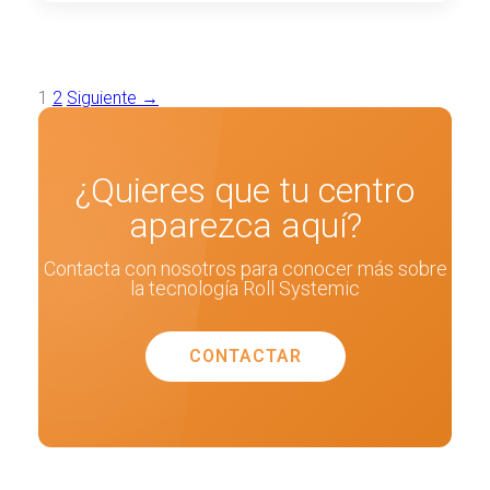
Paginación
1
2
Siguiente →
de
entradas
¿Quieres que tu centro
aparezca aquí?
Contacta con nosotros para conocer más sobre
la tecnología Roll Systemic
CONTACTAR