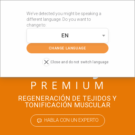
We've detected you might be speaking a
different language. Do you want to
change to:
EN
»
»
»
Portada
Productos
Estética
Binary Premium
CHANGE LANGUAGE
Close and do not switch language
REGENERACIÓN DE TEJIDOS Y
TONIFICACIÓN MUSCULAR
HABLA CON UN EXPERTO