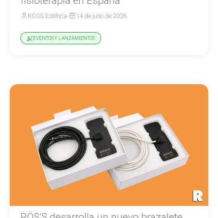
fisioterapia en España
RÖSS Estética
·
14 de julio de 2026
EVENTOS Y LANZAMIENTOS
RÖS’S desarrolla un nuevo brazalete