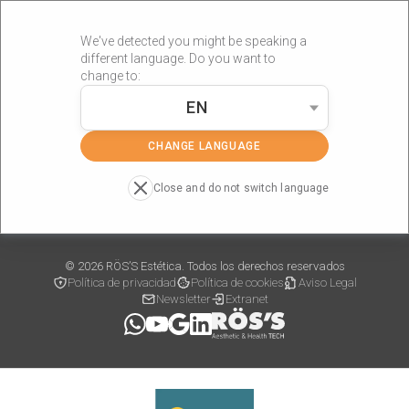
We've detected you might be speaking a
different language. Do you want to
change to:
EN
»
»
Portada
Cosmética
Supreme Cell
CHANGE LANGUAGE
Close and do not switch language
Supreme Cell
© 2026 RÖS’S Estética. Todos los derechos reservados
Política de privacidad
Política de cookies
Aviso Legal
Newsletter
Extranet