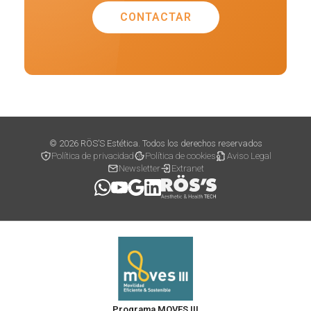
CONTACTAR
© 2026 RÖS’S Estética. Todos los derechos reservados
Política de privacidad
Política de cookies
Aviso Legal
Newsletter
Extranet
Programa MOVES III