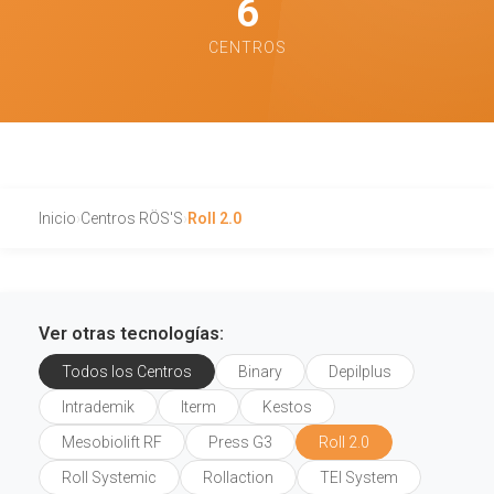
6
CENTROS
Inicio
›
Centros RÖS'S
›
Roll 2.0
Ver otras tecnologías:
Todos los Centros
Binary
Depilplus
Intrademik
Iterm
Kestos
Mesobiolift RF
Press G3
Roll 2.0
Roll Systemic
Rollaction
TEI System