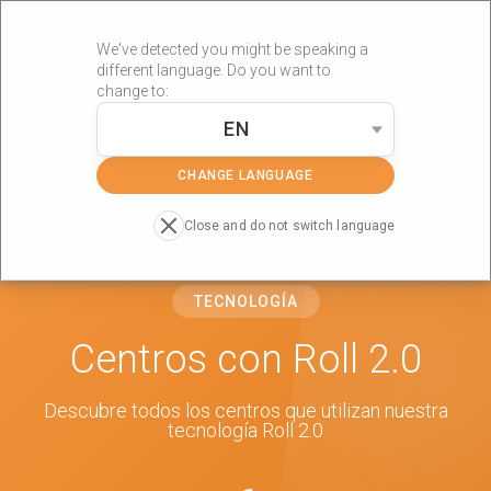
We've detected you might be speaking a
different language. Do you want to
change to:
EN
»
Portada
Roll 2.0
CHANGE LANGUAGE
Close and do not switch language
TECNOLOGÍA
Centros con Roll 2.0
Descubre todos los centros que utilizan nuestra
tecnología Roll 2.0