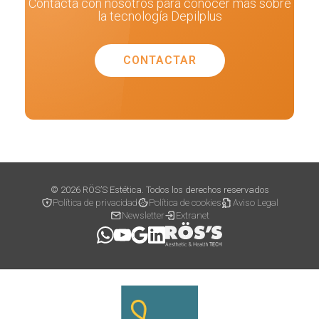
Contacta con nosotros para conocer más sobre
la tecnología Depilplus
CONTACTAR
© 2026 RÖS’S Estética. Todos los derechos reservados
Política de privacidad
Política de cookies
Aviso Legal
Newsletter
Extranet