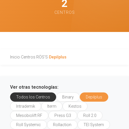
2
CENTROS
Inicio
›
Centros RÖS'S
›
Depilplus
Ver otras tecnologías:
Todos los Centros
Binary
Depilplus
Intrademik
Iterm
Kestos
Mesobiolift RF
Press G3
Roll 2.0
Roll Systemic
Rollaction
TEI System