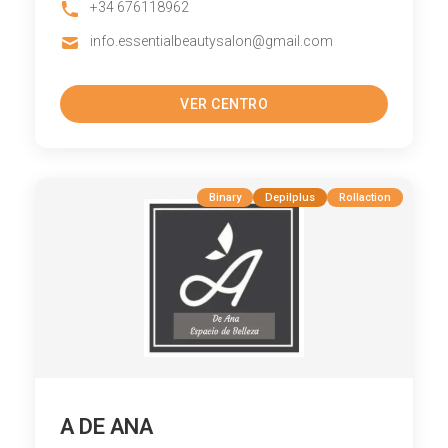
+34 676118962
info.essentialbeautysalon@gmail.com
VER CENTRO
Binary
Depilplus
Rollaction
A DE ANA