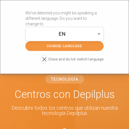
We've detected you might be speaking a
different language. Do you want to
change to:
EN
»
Portada
Depilplus
CHANGE LANGUAGE
Close and do not switch language
TECNOLOGÍA
Centros con Depilplus
Descubre todos los centros que utilizan nuestra
tecnología Depilplus