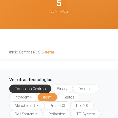
5
CENTROS
Inicio
›
Centros RÖS'S
›
Iterm
Ver otras tecnologías:
Todos los Centros
Binary
Depilplus
Intrademik
Iterm
Kestos
Mesobiolift RF
Press G3
Roll 2.0
Roll Systemic
Rollaction
TEI System