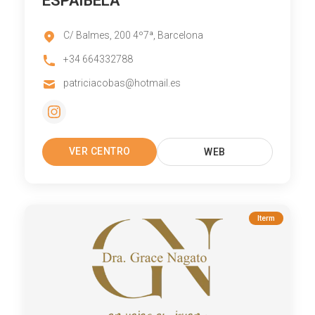
ESPAIBELA
C/ Balmes, 200 4º7ª, Barcelona
+34 664332788
patriciacobas@hotmail.es
VER CENTRO
WEB
Iterm