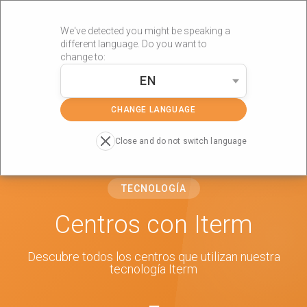
We've detected you might be speaking a
different language. Do you want to
change to:
EN
»
Portada
Iterm
CHANGE LANGUAGE
Close and do not switch language
TECNOLOGÍA
Centros con Iterm
Descubre todos los centros que utilizan nuestra
tecnología Iterm