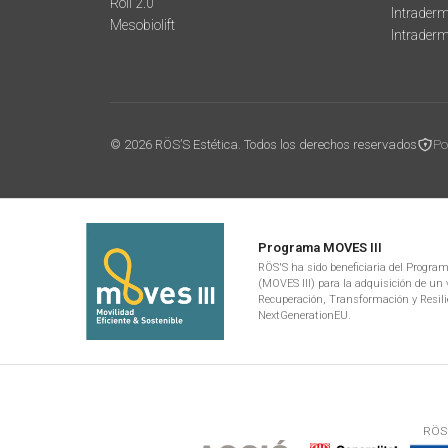
Roll 2.0
Intraderm
Mesobiolift
Intrader
© 2026 RÖS’S Estética. Todos los derechos reservados
Po
Programa MOVES III
RÖS'S ha sido beneficiaria del Programa
(MOVES III) para la adquisición de un v
Recuperación, Transformación y Resili
NextGenerationEU.
RÖS'