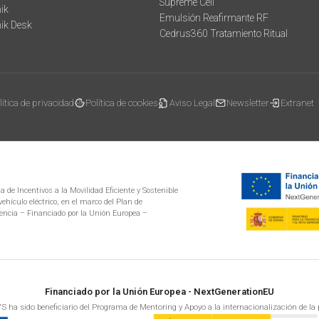
Supreme Cell
ik
Emulsión Reafirmante RF
mik Desk
Cedrus360 Tratamiento Ritual
lítica de privacidad
Política de cookies
Aviso Legal
Newsletter
Extranet
 de Incentivos a la Movilidad Eficiente y Sostenible
ehículo eléctrico, en el marco del Plan de
encia – Financiado por la Unión Europea –
Financiado por la Unión Europea - NextGenerationEU
S ha sido beneficiario del Programa de Mentoring y Apoyo a la internacionalización de la