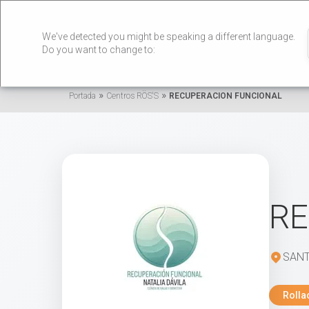
We've detected you might be speaking a different language.
Do you want to change to:
»
»
Portada
Centros RÖS'S
RECUPERACION FUNCIONAL
RE
SANT
Rolla