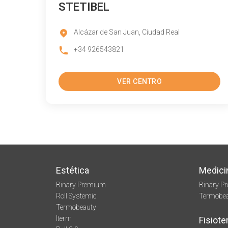
STETIBEL
Alcázar de San Juan, Ciudad Real
+34 926543821
VER CENTRO
Estética
Medici
Binary Premium
Binary P
Roll Systemic
Termobe
Termobeauty
Iterm
Fisiote