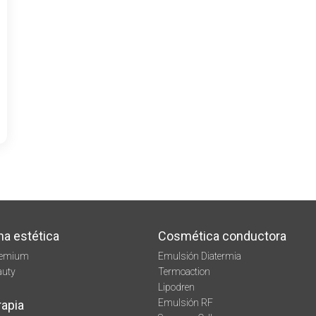
na estética
Cosmética conductora
remium
Emulsión Diatermia
auty
Termoaction
Lipodren
Emulsión RF
rapia