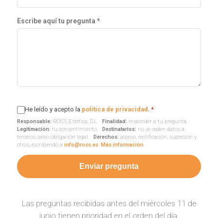
Escribe aquí tu pregunta *
He leído y acepto la
política de privacidad
.
*
Responsable:
RÖS’S Estética, S.L. ·
Finalidad:
responder a tu pregunta. ·
Legitimación:
tu consentimiento. ·
Destinatarios:
no se ceden datos a
terceros salvo obligación legal. ·
Derechos:
acceso, rectificación, supresión y
otros, escribiendo a
info@ross.es
.
Más información
.
Enviar pregunta
Las preguntas recibidas antes del miércoles 11 de
junio tienen prioridad en el orden del día.