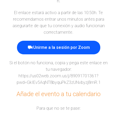
h.
El enlace estará activo a partir de las 10:50h. Te
recomendamos entrar unos minutos antes para
asegurarte de que tu conexión y audio funcionan
correctamente.
Unirme a la sesión por Zoom
Si el botón no funciona, copia y pega este enlace en
tu navegador:
https://us02web.zoom.us/j/89091701361?
pwd=GkIEv5AqNT8byquPkZ3zUNvbyzj8mR.1
Añade el evento a tu calendario
Para que no se te pase: