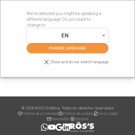
We've detected you might be speaking a
different language. Do you want to
change to:
EN
»
Portada
Landing
CHANGE LANGUAGE
Close and do not switch language
© 2026 RÖS’S Estética. Todos los derechos reservados
Política de privacidad
Política de cookies
Aviso Legal
Newsletter
Extranet