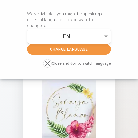
We've detected you might be speaking a
different language. Do you want to
change to:
EN
»
»
Portada
Centros RÖS'S
SORAYA BLANCO
CHANGE LANGUAGE
Close and do not switch language