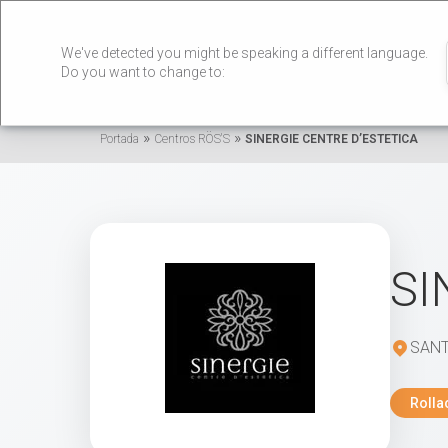
We've detected you might be speaking a different language.
Do you want to change to:
»
»
Portada
Centros RÖS'S
SINERGIE CENTRE D’ESTETICA
SI
SANT
Rolla