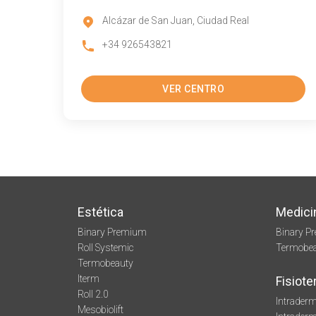
Alcázar de San Juan, Ciudad Real
+34 926543821
VER CENTRO
Estética
Medici
Binary Premium
Binary P
Roll Systemic
Termobe
Termobeauty
Iterm
Fisiote
Roll 2.0
Intraderm
Mesobiolift