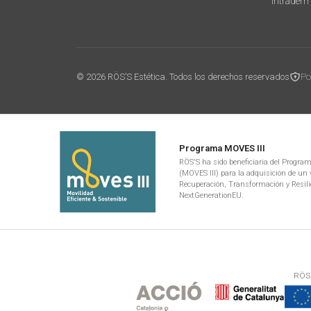
Intrader
© 2026 RÖS’S Estética. Todos los derechos reservados
Po
Programa MOVES III
RÖS'S ha sido beneficiaria del Programa
(MOVES III) para la adquisición de un v
Recuperación, Transformación y Resili
NextGenerationEU.
RÖS'