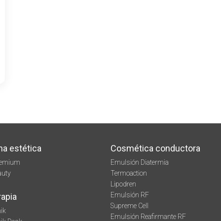
na estética
Cosmética conductora
remium
Emulsión Diatermia
auty
Termoaction
Lipodren
Emulsión RF
rapia
Supreme Cell
ik
Emulsión Reafirmante RF