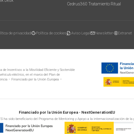
mik Desk
Cedrus360 Tratamiento Ritual
lítica de privacidad
Política de cookies
Aviso Legal
Newsletter
Extranet
 de Incentivos a la Movilidad Eficiente y Sostenible
ehículo eléctrico, en el marco del Plan de
encia – Financiado por la Unión Europea –
Financiado por la Unión Europea - NextGenerationEU
S ha sido beneficiario del Programa de Mentoring y Apoyo a la internacionalización de la