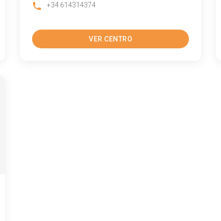
+34 614314374
VER CENTRO