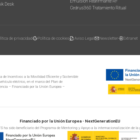
Emulsión Reafirmante RF
mik Desk
Cedrus360 Tratamiento Ritual
lítica de privacidad
Política de cookies
Aviso Legal
Newsletter
Extranet
 de Incentivos a la Movilidad Eficiente y Sostenible
ehículo eléctrico, en el marco del Plan de
encia – Financiado por la Unión Europea –
Financiado por la Unión Europea - NextGenerationEU
S ha sido beneficiario del Programa de Mentoring y Apoyo a la internacionalización de la