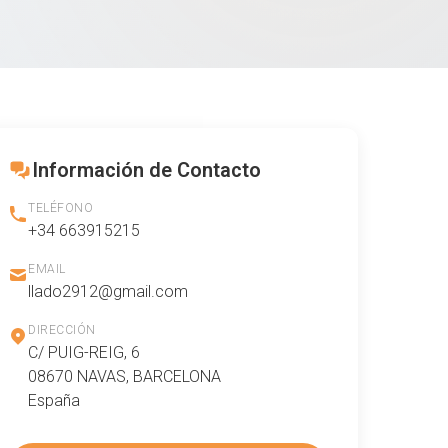
Información de Contacto
TELÉFONO
+34 663915215
EMAIL
llado2912@gmail.com
DIRECCIÓN
C/ PUIG-REIG, 6
08670 NAVAS, BARCELONA
España