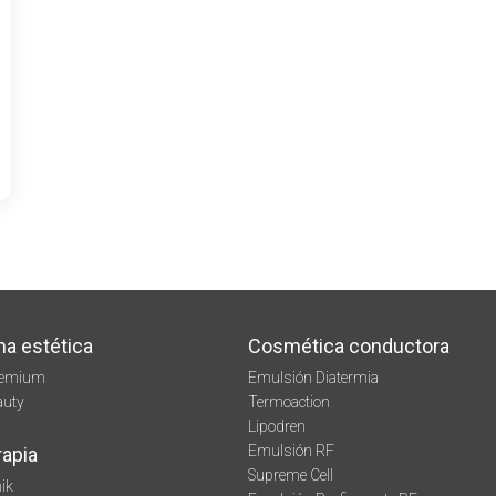
na estética
Cosmética conductora
remium
Emulsión Diatermia
auty
Termoaction
Lipodren
Emulsión RF
rapia
Supreme Cell
ik