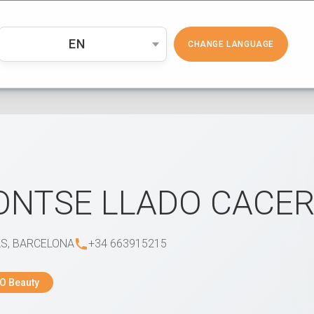
PRODUCTOS
COSMÉTICA
EMP
EN
CHANGE LANGUAGE
NTSE LLADO CACER
S, BARCELONA
+34 663915215
O Beauty