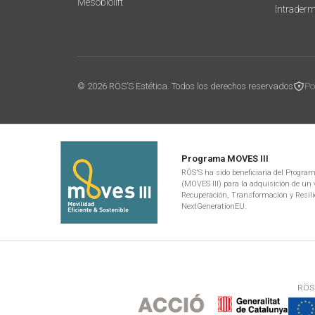
Mesobiolift
Intrader
© 2026 RÖS’S Estética. Todos los derechos reservados
Po
Programa MOVES III
RÖS'S ha sido beneficiaria del Programa
(MOVES III) para la adquisición de un v
Recuperación, Transformación y Resili
NextGenerationEU.
RÖS'