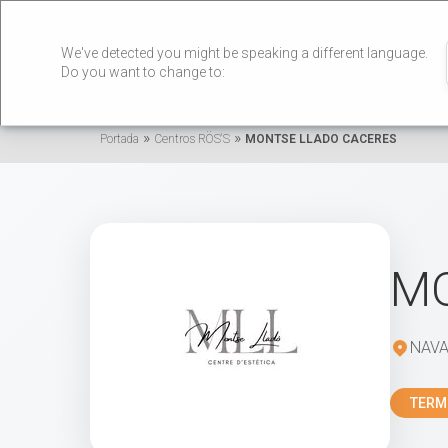
We've detected you might be speaking a different language.
Do you want to change to:
»
»
Portada
Centros RÖS'S
MONTSE LLADO CACERES
MO
NAVA
TERM