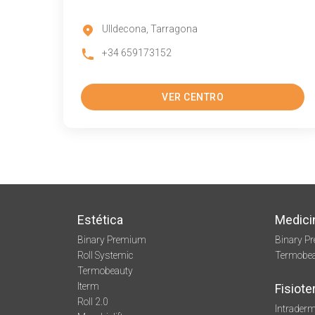
Ulldecona, Tarragona
+34 659173152
VER CENTRO
Estética
Medici
Binary Premium
Binary P
Roll Systemic
Termobe
Termobeauty
Iterm
Fisiote
Roll 2.0
Intraderm