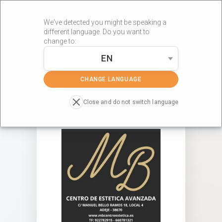
We've detected you might be speaking a
different language. Do you want to
change to:
EN
»
»
Portada
Centros RÖS'S
MB CENTRO DE ESTETICA
CHANGE LANGUAGE
Close and do not switch language