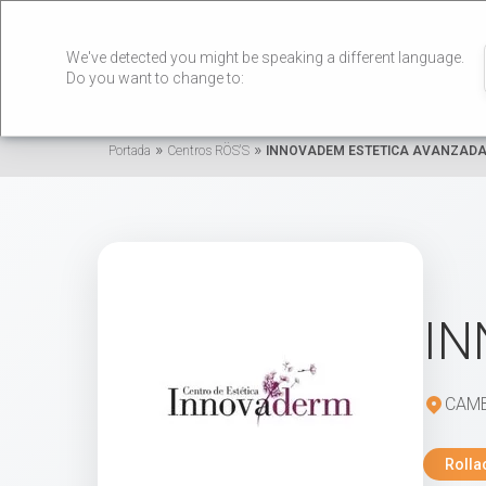
We've detected you might be speaking a different language.
Do you want to change to:
»
»
Portada
Centros RÖS'S
INNOVADEM ESTETICA AVANZAD
IN
CAMB
Rolla