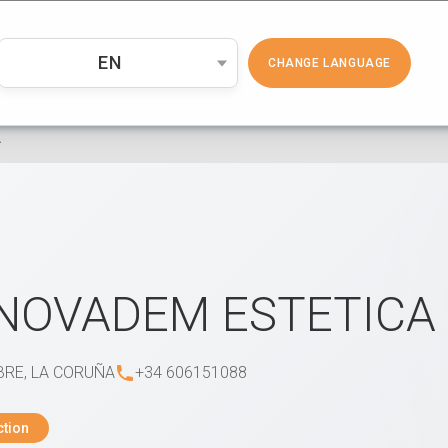
PRODUCTOS
COSMÉTICA
EMP
EN
CHANGE LANGUAGE
A
NOVADEM ESTETICA
RE, LA CORUÑA
+34 606151088
ction