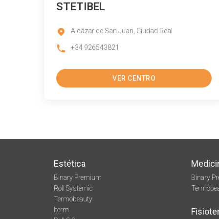
STETIBEL
Alcázar de San Juan, Ciudad Real
+34 926543821
VER CENTRO
Estética
Medici
Binary Premium
Binary P
Roll Systemic
Termobe
Termobeauty
Iterm
Fisiote