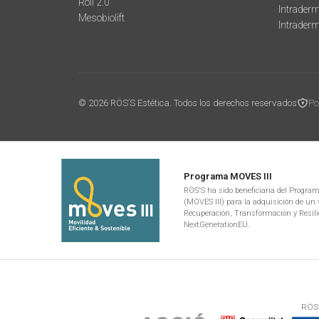
Roll 2.0
Intraderm
Mesobiolift
Intrader
© 2026 RÖS’S Estética. Todos los derechos reservados
Po
Programa MOVES III
RÖS'S ha sido beneficiaria del Programa
(MOVES III) para la adquisición de un v
Recuperación, Transformación y Resili
NextGenerationEU.
RÖS'