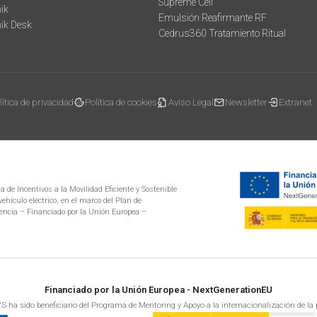
Supreme Cell
ik
Emulsión Reafirmante RF
mik Desk
Cedrus360 Tratamiento Ritual
lítica de privacidad
Política de cookies
Aviso Legal
Newsletter
Extranet
 de Incentivos a la Movilidad Eficiente y Sostenible
ehículo eléctrico, en el marco del Plan de
encia – Financiado por la Unión Europea –
Financiado por la Unión Europea - NextGenerationEU
S ha sido beneficiario del Programa de Mentoring y Apoyo a la internacionalización de la