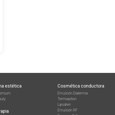
na estética
Cosmética conductora
remium
Emulsión Diatermia
auty
Termoaction
Lipodren
Emulsión RF
rapia