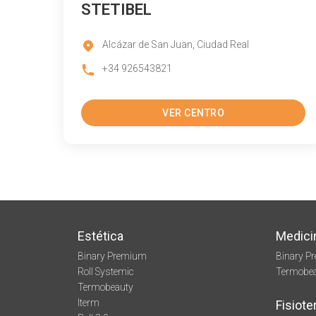
STETIBEL
Alcázar de San Juan, Ciudad Real
+34 926543821
VER CENTRO
Estética
Medici
Binary Premium
Binary P
Roll Systemic
Termobe
Termobeauty
Iterm
Fisiote