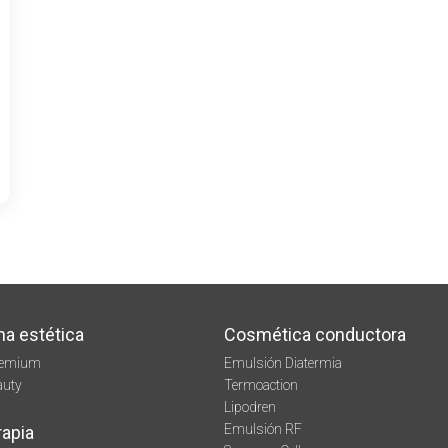
na estética
Cosmética conductora
remium
Emulsión Diatermia
auty
Termoaction
Lipodren
Emulsión RF
rapia