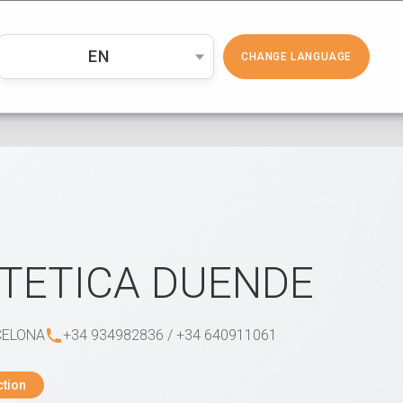
PRODUCTOS
COSMÉTICA
EMP
EN
CHANGE LANGUAGE
TETICA DUENDE
CELONA
+34 934982836 / +34 640911061
ction