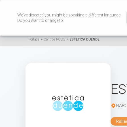
We've detected you might be speaking a different language.
Do you want to change to:
»
»
Portada
Centros RÖS'S
ESTETICA DUENDE
ES
BAR
Rolla