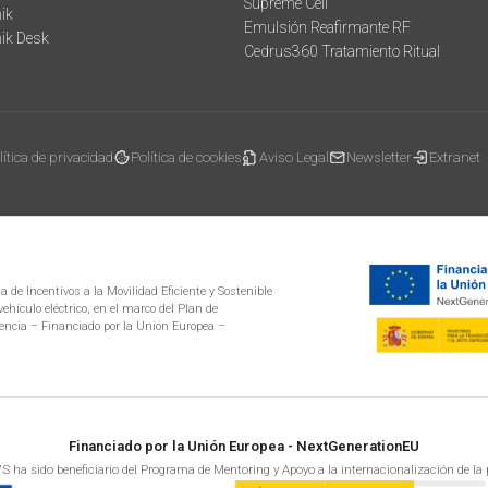
Supreme Cell
ik
Emulsión Reafirmante RF
mik Desk
Cedrus360 Tratamiento Ritual
lítica de privacidad
Política de cookies
Aviso Legal
Newsletter
Extranet
 de Incentivos a la Movilidad Eficiente y Sostenible
ehículo eléctrico, en el marco del Plan de
encia – Financiado por la Unión Europea –
Financiado por la Unión Europea - NextGenerationEU
S ha sido beneficiario del Programa de Mentoring y Apoyo a la internacionalización de la