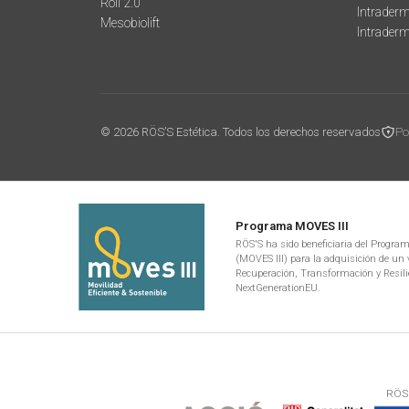
Roll 2.0
Intraderm
Mesobiolift
Intrader
© 2026 RÖS’S Estética. Todos los derechos reservados
Po
Programa MOVES III
RÖS'S ha sido beneficiaria del Programa
(MOVES III) para la adquisición de un v
Recuperación, Transformación y Resili
NextGenerationEU.
RÖS'