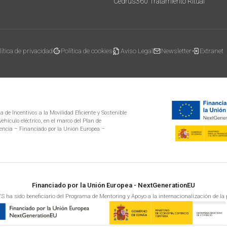
Cedrus360 Tratamiento Ritual
lítica de privacidad
Política de cookies
Aviso Legal
Newsletter
Extranet
 de Incentivos a la Movilidad Eficiente y Sostenible
ehículo eléctrico, en el marco del Plan de
encia – Financiado por la Unión Europea –
Financiado por la Unión Europea - NextGenerationEU
S ha sido beneficiario del Programa de Mentoring y Apoyo a la internacionalización de la