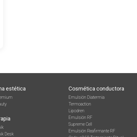
na estética
Cosmética conductora
remium
Emulsión Diatermia
auty
Termoaction
Lipodren
Emulsión RF
rapia
Supreme Cell
ik
Emulsión Reafirmante RF
mik Desk