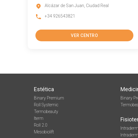
Alcázar de San Juan, Ciudad Real
+34 926543821
VER CENTRO
Estética
Medici
Binary Premium
Binary P
Roll Systemic
Termobe
Termobeauty
Iterm
Fisiote
Roll 2.0
Intraderm
Mesobiolift
Intrader