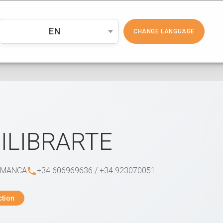
PRODUCTOS
COSMÉTICA
EMP
EN
CHANGE LANGUAGE
ILIBRARTE
AMANCA
+34 606969636 / +34 923070051
ction