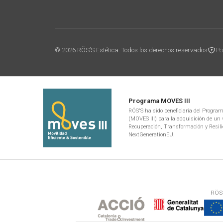
© 2026 RÖS’S Estética. Todos los derechos reservados
Po
Programa MOVES III
RÖS'S ha sido beneficiaria del Programa
(MOVES III) para la adquisición de un v
Recuperación, Transformación y Resili
NextGenerationEU.
RÖS'