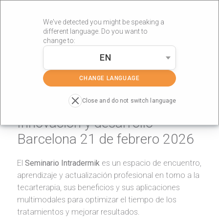
We've detected you might be speaking a
different language. Do you want to
change to:
EN
»
»
Portada
Landing
II Seminario Intradermik – Innovación y
desarrollo – Barcelona 21 de febrero 2026
CHANGE LANGUAGE
Close and do not switch language
II Seminario Intradermik –
Innovación y desarrollo –
Barcelona 21 de febrero 2026
El
Seminario Intradermik
es un espacio de encuentro,
aprendizaje y actualización profesional en torno a la
tecarterapia, sus beneficios y sus aplicaciones
multimodales para optimizar el tiempo de los
tratamientos y mejorar resultados.