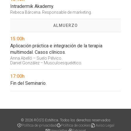
Intradermik Akademy.
Rebeca Bárcena. Responsable de marketing.
ALMUERZO
15:00h
Aplicación práctica e integración de la terapia
multimodal. Casos clínicos.
Anna Abelló – Suelo Pélvico.
Daniel González – Musculoesquelético.
17:00h
Fin del Seminario.
© 2026 RÖS’S Estética. Todos los derechos reservados
Política de privacidad
Política de cookies
Aviso Legal
Newsletter
Extranet