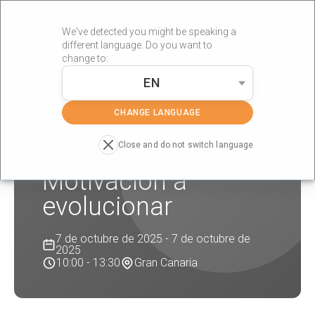
We've detected you might be speaking a
different language. Do you want to
change to:
EN
»
»
Portada
Formaciones
Motivación a evolucionar
CHANGE LANGUAGE
Close and do not switch language
Motivación a
evolucionar
7 de octubre de 2025 - 7 de octubre de
2025
10:00 - 13:30
Gran Canaria