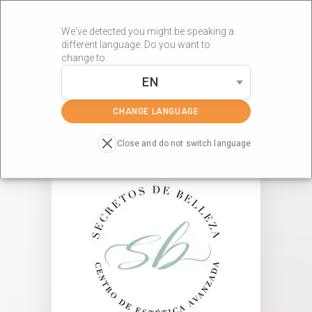
We've detected you might be speaking a
different language. Do you want to
change to:
EN
»
»
Portada
Centros RÖS'S
SECRETOS DE BELLEZA
CHANGE LANGUAGE
Close and do not switch language