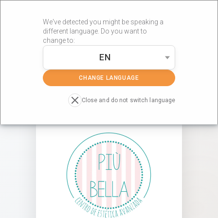
We've detected you might be speaking a
different language. Do you want to
change to:
EN
»
»
Portada
Centros RÖS'S
PIU BELLA
CHANGE LANGUAGE
Close and do not switch language