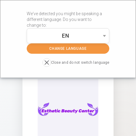
We've detected you might be speaking a
different language. Do you want to
change to:
EN
»
»
Portada
Centros RÖS'S
ESTHETIC BEAUTY CENTER
CHANGE LANGUAGE
Close and do not switch language