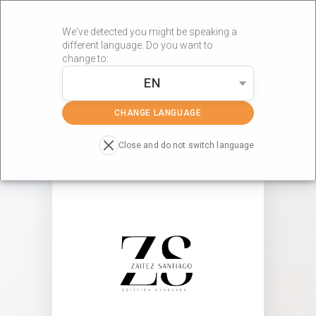
We've detected you might be speaking a
different language. Do you want to
change to:
EN
»
»
Portada
Centros RÖS'S
ESTETICA AVANZADA ZAITEZ SC
CHANGE LANGUAGE
Close and do not switch language