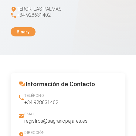
TEROR, LAS PALMAS
+34 928631402
Binary
Información de Contacto
TELÉFONO
+34 928631402
EMAIL
registros@sagrariopajares.es
DIRECCIÓN