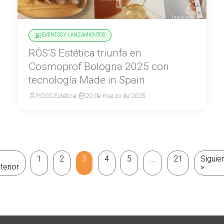
EVENTOS Y LANZAMIENTOS
RÖS’S Estética triunfa en
Cosmoprof Bologna 2025 con
tecnología Made in Spain
RÖSS Estética
·
20 de marzo de 2025
1
2
3
4
5
...
21
Siguie
terior
»