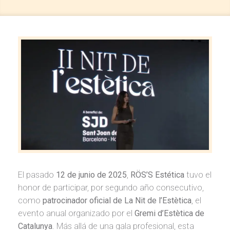
El pasado
12 de junio de 2025
,
RÖS’S Estética
tuvo el
honor de participar, por segundo año consecutivo,
como
patrocinador oficial de La Nit de l’Estètica
, el
evento anual organizado por el
Gremi d’Estètica de
Catalunya
. Más allá de una gala profesional, esta