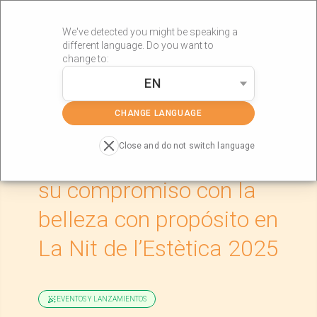
We've detected you might be speaking a
different language. Do you want to
change to:
EN
»
»
Portada
Actualidad
RÖS’S Estética renueva su compromiso
con la belleza con propósito en La Nit de l’Estètica 2025
CHANGE LANGUAGE
Close and do not switch language
RÖS’S Estética renueva
su compromiso con la
belleza con propósito en
La Nit de l’Estètica 2025
EVENTOS Y LANZAMIENTOS