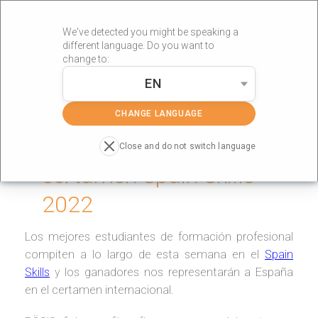
We've detected you might be speaking a
different language. Do you want to
change to:
EN
»
Portada
Spain Skills
CHANGE LANGUAGE
RÖS’S esponsoriza el
Close and do not switch language
certamen Spain Skills
2022
Los mejores estudiantes de formación profesional
compiten a lo largo de esta semana en el
Spain
Skills
y los ganadores nos representarán a España
en el certamen internacional.