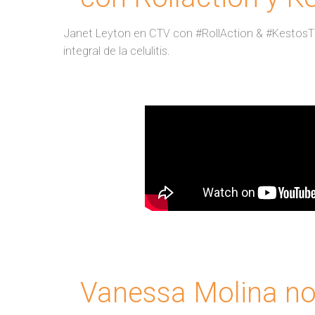
Janet Leyton en CTV con #RollAction & #KestosT2
integral de la celulitis.
Vanessa Molina nos