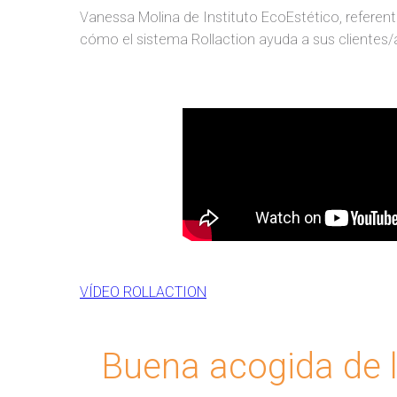
Vanessa Molina de Instituto EcoEstético, referen
cómo el sistema Rollaction ayuda a sus clientes/a
VÍDEO ROLLACTION
Buena acogida de 