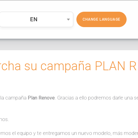
PRODUCTOS
COSMÉTICA
EMP
EN
CHANGE LANGUAGE
archa su campaña PLAN 
 la campaña
Plan Renove
. Gracias a ello podremos darle una 
mos.
ogemos el equipo y te entregamos un nuevo modelo, más moder