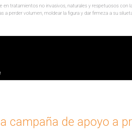
te en tratamientos no invasivos, naturales y respetuosos con 
s a perder volumen, moldear la figura y dar firmeza a su siluet
la campaña de apoyo a pr