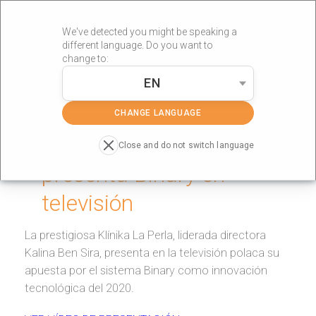
We've detected you might be speaking a
different language. Do you want to
change to:
EN
»
Portada
Polonia
CHANGE LANGUAGE
Clínica polaca La Perla
Close and do not switch language
presenta Binary en
televisión
La prestigiosa Klínika La Perla, liderada directora
Kalina Ben Sira, presenta en la televisión polaca su
apuesta por el sistema Binary como innovación
tecnológica del 2020.