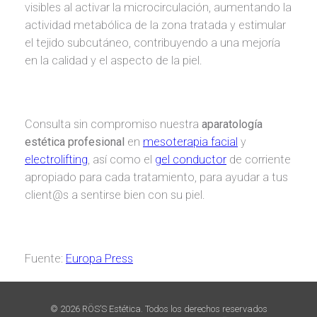
visibles al activar la microcirculación, aumentando la
actividad metabólica de la zona tratada y estimular
el tejido subcutáneo, contribuyendo a una mejoría
en la calidad y el aspecto de la piel.
Consulta sin compromiso nuestra
aparatología
estética
profesional
en
mesoterapia facial
y
electrolifting
, así como el
gel conductor
de corriente
apropiado para cada tratamiento, para ayudar a tus
client@s a sentirse bien con su piel.
Fuente:
Europa Press
© 2026 RÖS’S Estética. Todos los derechos reservados