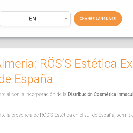
PRODUCTOS
COSMÉTICA
EMP
EN
CHANGE LANGUAGE
lmería: RÖS’S Estética E
 de España
rcial con la incorporación de la
Distribución Cosmética Inmacu
nte la presencia de RÖS’S Estética en el sur de España, permit