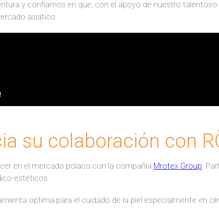
ura y confiamos en que, con el apoyo de nuestro talentoso e
ercado asiático.
icia su colaboración con
recer en el mercado polaco con la compañía
Mrotex Group
. Pa
ico-estéticos.
amienta óptima para el cuidado de la piel especialmente en cli