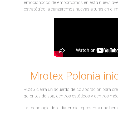
emocionados de embarcarnos en esta nueva avent
estratégico, alcanzaremos nuevas alturas en el m
Mrotex Polonia in
RÖS’S cierra un acuerdo de colaboración para c
gerentes de spa, centros estéticos y centros méd
La tecnología de la diatermia representa una herr