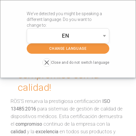
We've detected you might be speaking a
different language. Do you want to
change to:
EN
»
Portada
Health Cosmetics
CHANGE LANGUAGE
¡RÖS’S renueva su
Close and do not switch language
compromiso con la
calidad!
RÖS’S renueva la prestigiosa certificación
ISO
13485:2016
para sistemas de gestión de calidad de
dispositivos médicos. Esta certificación demuestra
el
compromiso
continuo de la empresa con la
calidad
y la
excelencia
en todos sus productos y