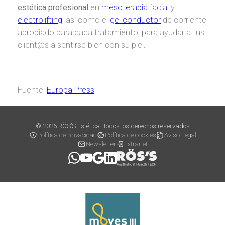
estética
profesional
en
mesoterapia facial
y
electrolifting
, así como el
gel conductor
de corriente
apropiado para cada tratamiento, para ayudar a tus
client@s a sentirse bien con su piel.
Fuente:
Europa Press
© 2026 RÖS’S Estética. Todos los derechos reservados
Política de privacidad
Política de cookies
Aviso Legal
Newsletter
Extranet