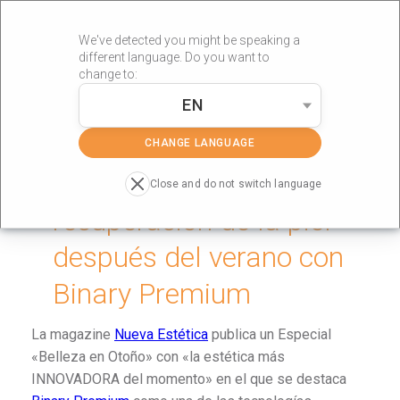
We've detected you might be speaking a
different language. Do you want to
change to:
EN
»
Portada
electrolifting
CHANGE LANGUAGE
Tecnología al rescate:
Close and do not switch language
recuperación de la piel
después del verano con
Binary Premium
La magazine
Nueva Estética
publica un Especial
«Belleza en Otoño» con «la estética más
INNOVADORA del momento» en el que se destaca