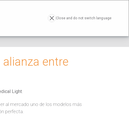
RESA
ACTUALIDAD
CONTACTO
EN
Close and do not switch language
 alianza entre
dical Light
.
cer al mercado uno de los modelos más
ón perfecta.