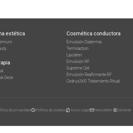
na estética
Cosmética conductora
remium
Emulsión Diatermia
auty
Termoaction
Lipodren
Emulsión RF
rapia
Supreme Cell
ik
Emulsión Reafirmante RF
mik Desk
Cedrus360 Tratamiento Ritual
lítica de privacidad
Política de cookies
Aviso Legal
Newsletter
Extranet