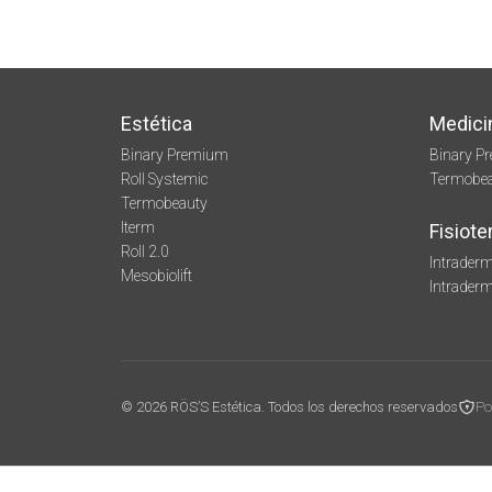
Estética
Medici
Binary Premium
Binary P
Roll Systemic
Termobe
Termobeauty
Iterm
Fisiote
Roll 2.0
Intraderm
Mesobiolift
Intrader
© 2026 RÖS’S Estética. Todos los derechos reservados
Po