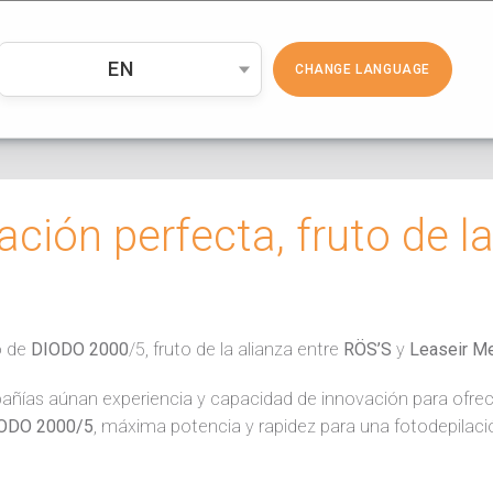
PRODUCTOS
COSMÉTICA
EMP
EN
CHANGE LANGUAGE
ación perfecta, fruto de la
o de
DIODO 2000
/5, fruto de la alianza entre
RÖS’S
y
Leaseir Me
ñías aúnan experiencia y capacidad de innovación para ofre
ODO 2000/5
, máxima potencia y rapidez para una fotodepilaci