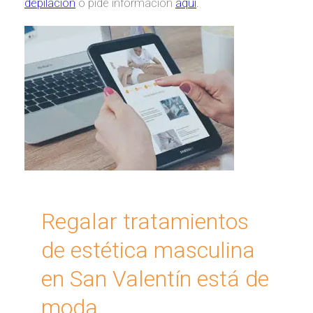
depilación
o pide información
aquí
.
Regalar tratamientos
de estética masculina
en San Valentín está de
moda