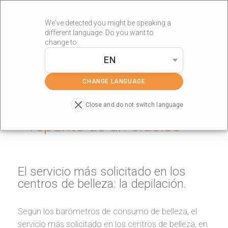
We've detected you might be speaking a
different language. Do you want to
change to:
EN
»
Portada
depilplus 3MHz
CHANGE LANGUAGE
Depilación eléctrica, el
Close and do not switch language
repunte de un clásico
El servicio más solicitado en los
centros de belleza: la depilación.
Según los barómetros de consumo de belleza, el
servicio más solicitado en los centros de belleza, en