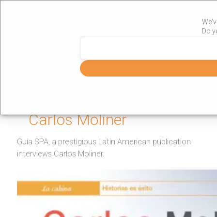
We'v
Do y
»
Portada
Carlos Moliner
Guía SPA interviews
Carlos Moliner
Guía SPA, a prestigious Latin American publication
interviews Carlos Moliner.