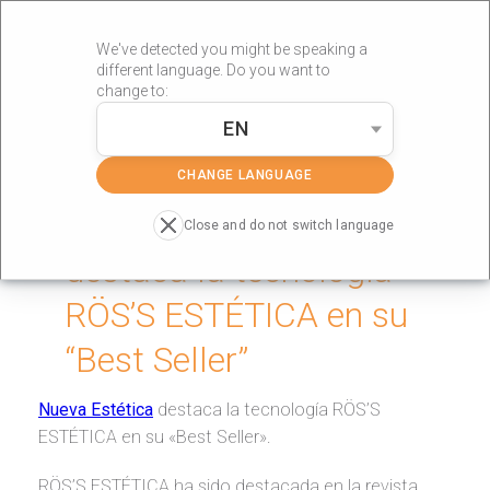
We've detected you might be speaking a
different language. Do you want to
change to:
EN
»
Portada
Best-Seller
CHANGE LANGUAGE
Nueva Estética
Close and do not switch language
destaca la tecnología
RÖS’S ESTÉTICA en su
“Best Seller”
Nueva Estética
destaca la tecnología RÖS’S
ESTÉTICA en su «Best Seller».
RÖS’S ESTÉTICA ha sido destacada en la revista