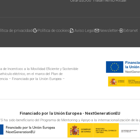
Cedrus360 Tratamiento Ritual
lítica de privacidad
Política de cookies
Aviso Legal
Newsletter
Extranet
 de Incentivos a la Movilidad Eficiente y Sostenible
ehículo eléctrico, en el marco del Plan de
encia – Financiado por la Unión Europea –
Financiado por la Unión Europea - NextGenerationEU
S ha sido beneficiario del Programa de Mentoring y Apoyo a la internacionalización de la