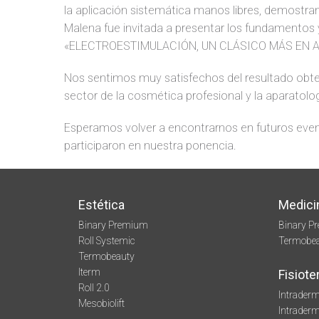
la aplicación sistemática manos libres, demostrand
Malena fue invitada a presentar los fundamentos 
«ELECTROESTIMULACIÓN, UN CLÁSICO MÁS EN 
Nos sentimos muy satisfechos del resultado obte
sector de la cosmética profesional y la aparatol
Esperamos volver a encontrarnos en futuros event
participaron en nuestra ponencia.
Estética
Medici
Binary Premium
Binary P
Roll Systemic
Termobe
Termobeauty
Iterm
Fisiote
Roll 2.0
Intraderm
Mesobiolift
Intrader