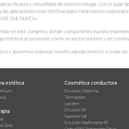
o la eficacia y versatilidad de esta tecnología. Con el auge d
y las aplicaciones más efectivas para tratamientos corporales
AUGE QUE NUNCA».
nido en este congreso, donde compartimos nuestra experiencia
ogía estética se posicione como un sector puntero y en contin
os y queremos expresar nuestro agradecimiento a todas las pr
na estética
Cosmética conductora
remium
Emulsión Diatermia
auty
Termoaction
Lipodren
Emulsión RF
rapia
Supreme Cell
ik
Emulsión Reafirmante RF
mik Desk