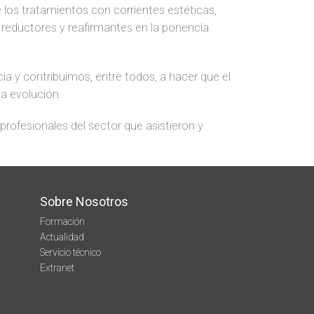
e los tratamientos con corrientes estéticas,
 reductores y reafirmantes en la ponencia
 y contribuimos, entre todos, a hacer que el
ua evolución.
ofesionales del sector que asistieron y
Sobre Nosotros
Formación
Actualidad
Servicio técnico
Extranet