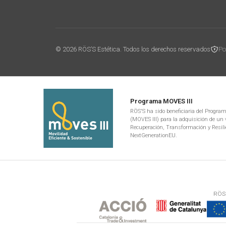
© 2026 RÖS’S Estética. Todos los derechos reservados
Po
Programa MOVES III
RÖS'S ha sido beneficiaria del Programa
(MOVES III) para la adquisición de un v
Recuperación, Transformación y Resili
NextGenerationEU.
RÖS'