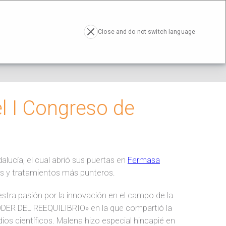
RESA
ACTUALIDAD
CONTACTO
EN
Close and do not switch language
l I Congreso de
alucía, el cual abrió sus puertas en
Fermasa
ces y tratamientos más punteros.
estra pasión por la innovación en el campo de la
DER DEL REEQUILIBRIO» en la que compartió la
ios científicos. Malena hizo especial hincapié en