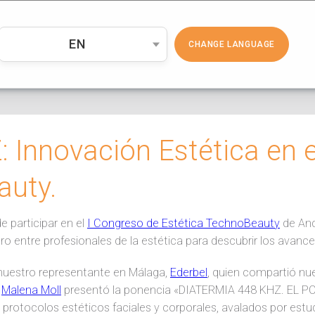
PRODUCTOS
COSMÉTICA
EMP
EN
CHANGE LANGUAGE
 Innovación Estética en e
auty.
e participar en el
I Congreso de Estética TechnoBeauty
de And
tro entre profesionales de la estética para descubrir los avan
nuestro representante en Málaga,
Ederbel
, quien compartió nu
a
Malena Moll
presentó la ponencia «DIATERMIA 448 KHZ. EL PO
 protocolos estéticos faciales y corporales, avalados por estud