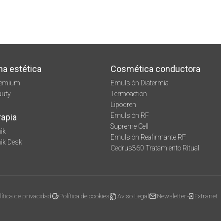
na estética
Cosmética conductora
remium
Emulsión Diatermia
auty
Termoaction
Lipodren
Emulsión RF
rapia
Supreme Cell
ik
Emulsión Reafirmante RF
mik Desk
Cedrus360 Tratamiento Ritual
lítica de privacidad
Política de cookies
Aviso Legal
Newsletter
Extranet