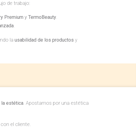
ujo de trabajo:
ry Premium
y
TermoBeauty
.
vanzada
.
ando la
usabilidad de los productos
y
 la estética
. Apostamos por una estética
on el cliente.