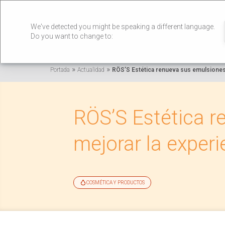
We've detected you might be speaking a different language.
Do you want to change to:
»
»
Portada
Actualidad
RÖS’S Estética renueva sus emulsiones 
RÖS’S Estética r
mejorar la experi
COSMÉTICA Y PRODUCTOS