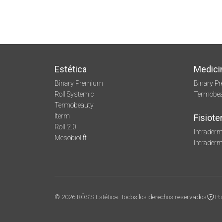
Estética
Medici
Binary Premium
Binary P
Roll Systemic
Termobe
Termobeauty
Iterm
Fisiote
Roll 2.0
Intraderm
Mesobiolift
Intrader
© 2026 RÖS’S Estética. Todos los derechos reservados
Po