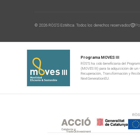
© 2026 RÖS’S Estética. Todos los derechos reservados
Po
Programa MOVES III
RÖS'S ha sido beneficiaria del Programa
(MOVES III) para la adquisición de un v
Recuperación, Transformación y Resili
NextGenerationEU.
RÖS'