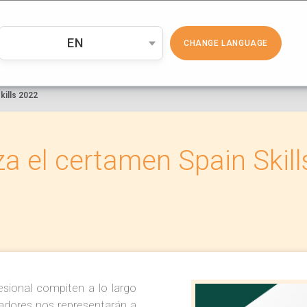
PRODUCTOS
COSMÉTICA
EMP
EN
CHANGE LANGUAGE
kills 2022
a el certamen Spain Skil
sional compiten a lo largo
adores nos representarán a