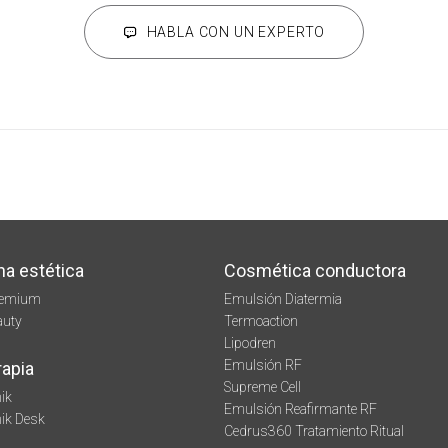
HABLA CON UN EXPERTO
na estética
Cosmética conductora
remium
Emulsión Diatermia
auty
Termoaction
Lipodren
Emulsión RF
rapia
Supreme Cell
ik
Emulsión Reafirmante RF
mik Desk
Cedrus360 Tratamiento Ritual