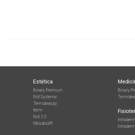
Estética
Medici
Binary Premium
Binary P
Roll Systemic
Termobe
Termobeauty
Iterm
Fisiote
Roll 2.0
Intraderm
Mesobiolift
Intrader