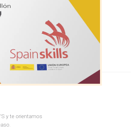
S’S y te orientamos
caso.