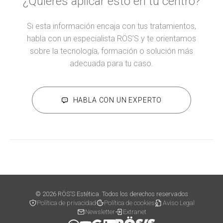
¿Quieres aplicar esto en tu centro?
Si esta información encaja con tus tratamientos,
habla con un especialista RÖS’S y te orientamos
sobre la tecnología, formación o solución más
adecuada para tu caso.
HABLA CON UN EXPERTO
© 2026 RÖS’S Estética. Todos los derechos reservados
Política de privacidad
Política de cookies
Aviso Legal
Newsletter
Extranet