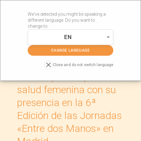
We've detected you might be speaking a
different language. Do you want to
change to:
EN
»
»
Portada
Actualidad
RÖS’S apuesta por la salud femenina con
su presencia en la 6ª Edición de las Jornadas «Entre dos
CHANGE LANGUAGE
Manos» en Madrid
Close and do not switch language
RÖS’S apuesta por la
salud femenina con su
presencia en la 6ª
Edición de las Jornadas
«Entre dos Manos» en