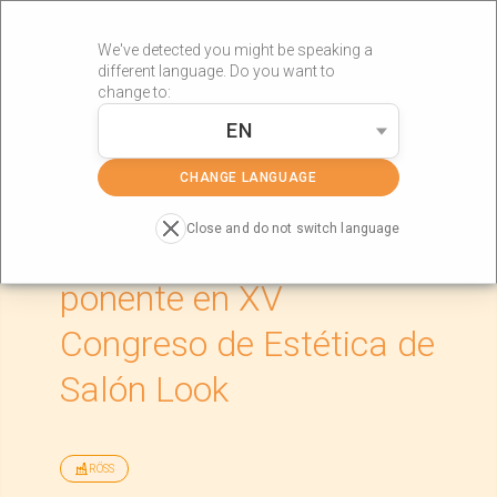
We've detected you might be speaking a
different language. Do you want to
change to:
EN
»
»
Portada
Actualidad
Rebeca Bárcena como ponente en XV
Congreso de Estética de Salón Look
CHANGE LANGUAGE
Close and do not switch language
Rebeca Bárcena como
ponente en XV
Congreso de Estética de
Salón Look
RÖSS