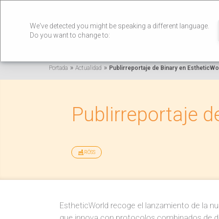
We've detected you might be speaking a different language.
Do you want to change to:
»
»
Portada
Actualidad
Publirreportaje de Binary en EstheticWo
Publirreportaje d
RÖSS
EstheticWorld recoge el lanzamiento de la nu
que innova con protocolos combinados de d