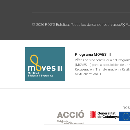
© 2026 RÖS’S Estética. Todos los derechos reservados
Po
Programa MOVES III
RÖS'S ha sido beneficiaria del Programa
(MOVES III) para la adquisición de un v
Recuperación, Transformación y Resili
NextGenerationEU.
RÖS'