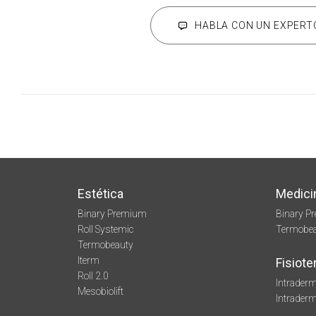
HABLA CON UN EXPERT
Estética
Medici
Binary Premium
Binary P
Roll Systemic
Termobe
Termobeauty
Iterm
Fisiote
Roll 2.0
Intraderm
Mesobiolift
Intrader