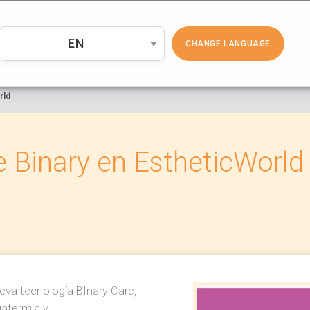
PRODUCTOS
COSMÉTICA
EMP
EN
CHANGE LANGUAGE
rld
e Binary en EstheticWorld
eva tecnología BInary Care,
iatermia y