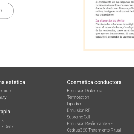
O
na estética
Cosmética conductora
remium
Emulsión Diatermia
auty
Termoaction
Lipodren
Emulsión RF
rapia
Supreme Cell
ik
Emulsión Reafirmante RF
mik Desk
Cedrus360 Tratamiento Ritual