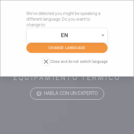
We've detected you might be speaking a
different language. Do you want to
change to:
EN
»
»
»
Portada
Productos
Fisioterapia
Systemic TR
CHANGE LANGUAGE
Close and do not switch language
EQUIPAMIENTO TÉRMICO
HABLA CON UN EXPERTO