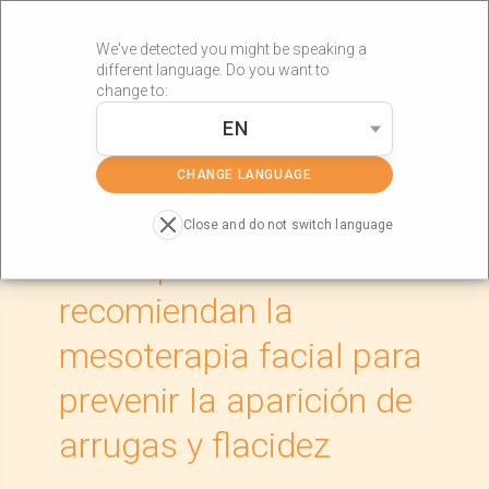
We've detected you might be speaking a
different language. Do you want to
change to:
EN
»
»
Portada
Actualidad
Los expertos recomiendan la
mesoterapia facial para prevenir la aparición de arrugas y
CHANGE LANGUAGE
flacidez
Close and do not switch language
Los expertos
recomiendan la
mesoterapia facial para
prevenir la aparición de
arrugas y flacidez