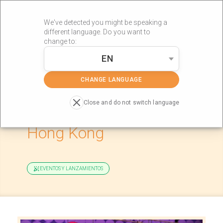
We've detected you might be speaking a
different language. Do you want to
change to:
EN
»
»
Portada
Actualidad
Gran Éxito de RÖS’S en Hong Kong
CHANGE LANGUAGE
Close and do not switch language
Gran Éxito de RÖS’S en
Hong Kong
EVENTOS Y LANZAMIENTOS