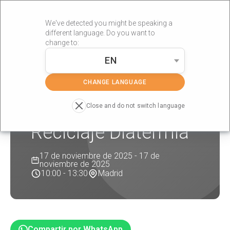
We've detected you might be speaking a
different language. Do you want to
change to:
EN
»
»
Portada
Formaciones
Reciclaje Diatermia
CHANGE LANGUAGE
Close and do not switch language
Reciclaje Diatermia
17 de noviembre de 2025 - 17 de
noviembre de 2025
10:00 - 13:30
Madrid
Compartir por WhatsApp