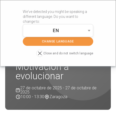
We've detected you might be speaking a
different language. Do you want to
change to:
EN
»
»
Portada
Formaciones
Motivación a evolucionar
CHANGE LANGUAGE
Close and do not switch language
Motivación a
evolucionar
27 de octubre de 2025 - 27 de octubre de
2025
10:00 - 13:30
Zaragoza