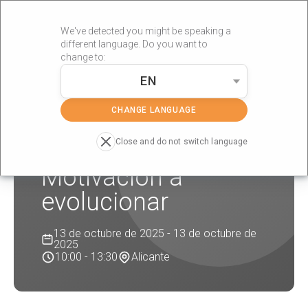
We've detected you might be speaking a
different language. Do you want to
change to:
EN
»
»
Portada
Formaciones
Motivación a evolucionar
CHANGE LANGUAGE
Close and do not switch language
Motivación a
evolucionar
13 de octubre de 2025 - 13 de octubre de
2025
10:00 - 13:30
Alicante